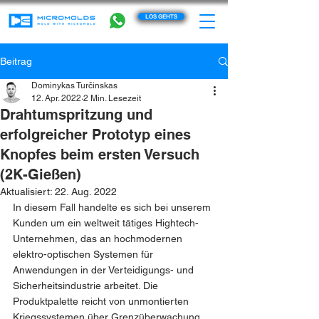
LOS GEHTS
Beitrag
Dominykas Turčinskas
12. Apr. 2022
2 Min. Lesezeit
Drahtumspritzung und
erfolgreicher Prototyp eines
Knopfes beim ersten Versuch
(2K-Gießen)
Aktualisiert:
22. Aug. 2022
In diesem Fall handelte es sich bei unserem 
Kunden um ein weltweit tätiges Hightech-
Unternehmen, das an hochmodernen 
elektro-optischen Systemen für 
Anwendungen in der Verteidigungs- und 
Sicherheitsindustrie arbeitet. Die 
Produktpalette reicht von unmontierten 
Kriegssystemen über Grenzüberwachung 