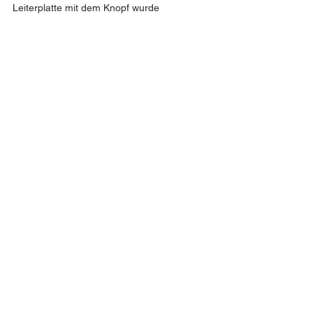
Leiterplatte mit dem Knopf wurde 
erfolgreich umspritzt und gegen die 
Umgebung isoliert. Beide Parteien waren 
sich einig, dass die Produktion ohne weitere 
Prototypenerstellung in großem Maßstab 
möglich ist.
Erfolgsgeschichten
Alle ansehen
Aktuelle Beiträge